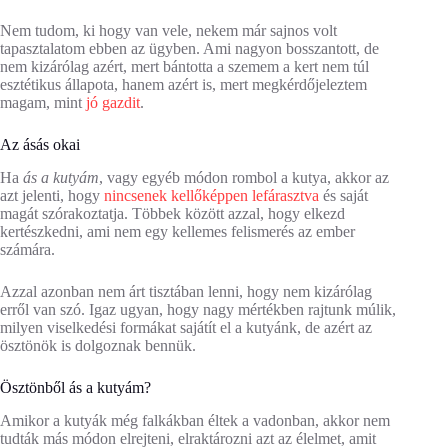
Nem tudom, ki hogy van vele, nekem már sajnos volt
tapasztalatom ebben az ügyben. Ami nagyon bosszantott, de
nem kizárólag azért, mert bántotta a szemem a kert nem túl
esztétikus állapota, hanem azért is, mert megkérdőjeleztem
magam, mint
jó gazdit
.
Az ásás okai
Ha
ás a kutyám
, vagy egyéb módon rombol a kutya, akkor az
azt jelenti, hogy
nincsenek kellőképpen lefárasztva
és saját
magát szórakoztatja. Többek között azzal, hogy elkezd
kertészkedni, ami nem egy kellemes felismerés az ember
számára.
Azzal azonban nem árt tisztában lenni, hogy nem kizárólag
erről van szó. Igaz ugyan, hogy nagy mértékben rajtunk múlik,
milyen viselkedési formákat sajátít el a kutyánk, de azért az
ösztönök is dolgoznak bennük.
Ösztönből ás a kutyám?
Amikor a kutyák még falkákban éltek a vadonban, akkor nem
tudták más módon elrejteni, elraktározni azt az élelmet, amit