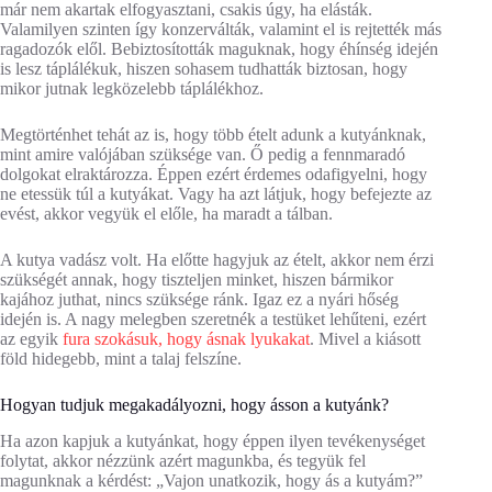
már nem akartak elfogyasztani, csakis úgy, ha elásták.
Valamilyen szinten így konzerválták, valamint el is rejtették más
ragadozók elől. Bebiztosították maguknak, hogy éhínség idején
is lesz táplálékuk, hiszen sohasem tudhatták biztosan, hogy
mikor jutnak legközelebb táplálékhoz.
Megtörténhet tehát az is, hogy több ételt adunk a kutyánknak,
mint amire valójában szüksége van. Ő pedig a fennmaradó
dolgokat elraktározza. Éppen ezért érdemes odafigyelni, hogy
ne etessük túl a kutyákat. Vagy ha azt látjuk, hogy befejezte az
evést, akkor vegyük el előle, ha maradt a tálban.
A kutya vadász volt. Ha előtte hagyjuk az ételt, akkor nem érzi
szükségét annak, hogy tiszteljen minket, hiszen bármikor
kajához juthat, nincs szüksége ránk. Igaz ez a nyári hőség
idején is. A nagy melegben szeretnék a testüket lehűteni, ezért
az egyik
fura szokásuk, hogy ásnak lyukakat
. Mivel a kiásott
föld hidegebb, mint a talaj felszíne.
Hogyan tudjuk megakadályozni, hogy ásson a kutyánk?
Ha azon kapjuk a kutyánkat, hogy éppen ilyen tevékenységet
folytat, akkor nézzünk azért magunkba, és tegyük fel
magunknak a kérdést: „Vajon unatkozik, hogy ás a kutyám?”