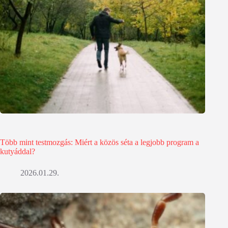
Több mint testmozgás: Miért a közös séta a legjobb program a
kutyáddal?
2026.01.29.