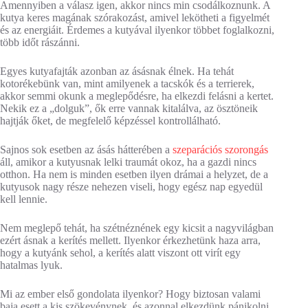
Amennyiben a válasz igen, akkor nincs min csodálkoznunk. A
kutya keres magának szórakozást, amivel lekötheti a figyelmét
és az energiáit. Érdemes a kutyával ilyenkor többet foglalkozni,
több időt rászánni.
Egyes kutyafajták azonban az ásásnak élnek. Ha tehát
kotorékebünk van, mint amilyenek a tacskók és a terrierek,
akkor semmi okunk a meglepődésre, ha elkezdi felásni a kertet.
Nekik ez a „dolguk”, ők erre vannak kitalálva, az ösztöneik
hajtják őket, de megfelelő képzéssel kontrollálható.
Sajnos sok esetben az ásás hátterében a
szeparációs szorongás
áll, amikor a kutyusnak lelki traumát okoz, ha a gazdi nincs
otthon. Ha nem is minden esetben ilyen drámai a helyzet, de a
kutyusok nagy része nehezen viseli, hogy egész nap egyedül
kell lennie.
Nem meglepő tehát, ha szétnéznének egy kicsit a nagyvilágban
ezért ásnak a kerítés mellett. Ilyenkor érkezhetünk haza arra,
hogy a kutyánk sehol, a kerítés alatt viszont ott virít egy
hatalmas lyuk.
Mi az ember első gondolata ilyenkor? Hogy biztosan valami
baja esett a kis szökevénynek, és azonnal elkezdünk pánikolni.