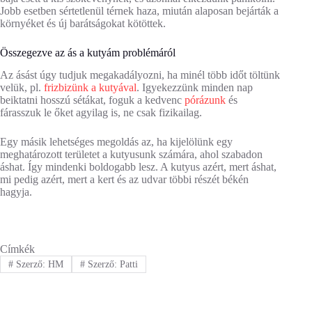
Jobb esetben sértetlenül térnek haza, miután alaposan bejárták a
környéket és új barátságokat kötöttek.
Összegezve az ás a kutyám problémáról
Az ásást úgy tudjuk megakadályozni, ha minél több időt töltünk
velük, pl.
frizbizünk a kutyával
. Igyekezzünk minden nap
beiktatni hosszú sétákat, foguk a kedvenc
pórázunk
és
fárasszuk le őket agyilag is, ne csak fizikailag.
Egy másik lehetséges megoldás az, ha kijelölünk egy
meghatározott területet a kutyusunk számára, ahol szabadon
áshat. Így mindenki boldogabb lesz. A kutyus azért, mert áshat,
mi pedig azért, mert a kert és az udvar többi részét békén
hagyja.
Címkék
#
Szerző: HM
#
Szerző: Patti