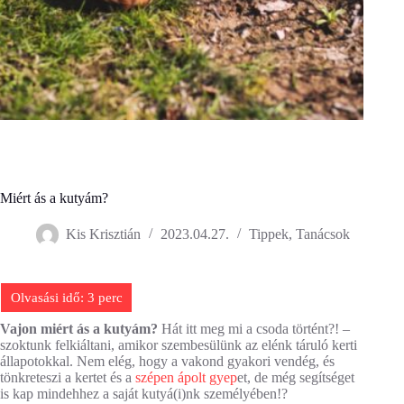
Miért ás a kutyám?
Kis Krisztián
2023.04.27.
Tippek, Tanácsok
Vajon miért ás a kutyám?
Hát itt meg mi a csoda történt?! –
szoktunk felkiáltani, amikor szembesülünk az elénk táruló kerti
állapotokkal. Nem elég, hogy a vakond gyakori vendég, és
tönkreteszi a kertet és a
szépen ápolt gyep
et, de még segítséget
is kap mindehhez a saját kutyá(i)nk személyében!?