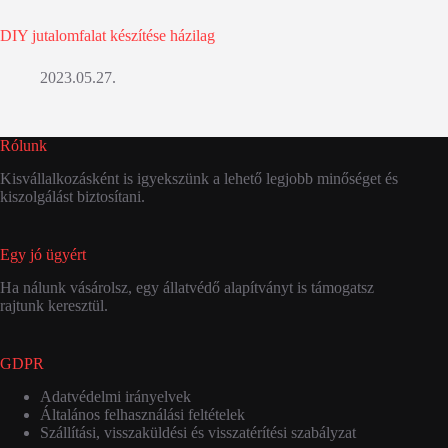
DIY jutalomfalat készítése házilag
2023.05.27.
Rólunk
Kisvállalkozásként is igyekszünk a lehető legjobb minőséget és
kiszolgálást biztosítani.
Egy jó ügyért
Ha nálunk vásárolsz, egy állatvédő alapítványt is támogatsz
rajtunk keresztül.
GDPR
Adatvédelmi irányelvek
Általános felhasználási feltételek
Szállítási, visszaküldési és visszatérítési szabályzat