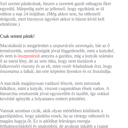
Szó szerint pánikolnak, hiszen a szeretett gazdi otthagyta őket
egyedül. Márpedig azért az jellemző, hogy egyikünk se ül
otthon a nap 24 órájában. (Még akkor sem, ha otthonról
dolgozik, mert bizonyos ügyeket akkor is házon kívül kell
elintéznie.)
Csak semmi pánik!
Macskáknál is megjelenhet a
szeparációs szorongás
, bár az ő
természetük, személyiségük jóval függetlenebb, mint a kutyáké,
és nem is
összpontosít
annyira a gazdira, míg a kutyák számára
ő az isteni lény, de az sem ritka, hogy nem tisztázott a
falkavezéri viszony és az eb, mint vezér feladatának érzi, hogy
összetartsa a falkát, ám erre képtelen ilyenkor és ez frusztrálja.
A macskák magányosan vadászó lények, nem tartoznak
falkához, mint a kutyák, viszont csapatokban élnek vadon. A
hierarchia rendszerük jóval egyszerűbb és lazább, így sokkal
kevésbé igénylik a folyamatos emberi jelenlétet.
Vannak azonban cicák, akik olyan mértékben kötődnek a
gazdájukhoz, hogy pánikba esnek, ha az elmegy otthonról és
magára hagyja őt. Ez is adódhat felesleges energia
felhalmozódásból és unalomból, de gyakran inkább a csapat