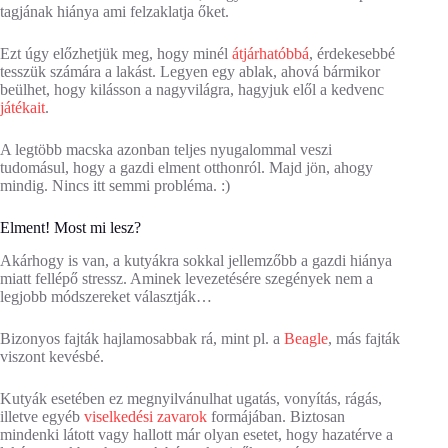
tagjának hiánya ami felzaklatja őket.
Ezt úgy előzhetjük meg, hogy minél
átjárhatóbbá
, érdekesebbé
tesszük számára a lakást. Legyen egy ablak, ahová bármikor
beülhet, hogy kilásson a nagyvilágra, hagyjuk elől a kedvenc
játékait
.
A legtöbb macska azonban teljes nyugalommal veszi
tudomásul, hogy a gazdi elment otthonról. Majd jön, ahogy
mindig. Nincs itt semmi probléma. :)
Elment! Most mi lesz?
Akárhogy is van, a kutyákra sokkal jellemzőbb a gazdi hiánya
miatt fellépő stressz. Aminek levezetésére szegények nem a
legjobb módszereket választják…
Bizonyos fajták hajlamosabbak rá, mint pl. a
Beagle
, más fajták
viszont kevésbé.
Kutyák esetében ez megnyilvánulhat ugatás, vonyítás, rágás,
illetve egyéb
viselkedési zavarok
formájában. Biztosan
mindenki látott vagy hallott már olyan esetet, hogy hazatérve a