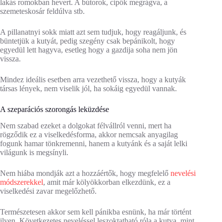
lakás romokban hevert. A bútorok, cipők megrágva, a
szemeteskosár feldúlva stb.
A pillanatnyi sokk miatt azt sem tudjuk, hogy reagáljunk, és
büntetjük a kutyát, pedig szegény csak bepánikolt, hogy
egyedül lett hagyva, esetleg hogy a gazdija soha nem jön
vissza.
Mindez ideális esetben arra vezethető vissza, hogy a kutyák
társas lények, nem viselik jól, ha sokáig egyedül vannak.
A szeparációs szorongás leküzdése
Nem szabad ezeket a dolgokat félvállról venni, mert ha
rögződik ez a viselkedésforma, akkor nemcsak anyagilag
fogunk hamar tönkremenni, hanem a kutyánk és a saját lelki
világunk is megsínyli.
Nem hiába mondják azt a hozzáértők, hogy megfelelő
nevelési
módszerekkel
, amit már kölyökkorban elkezdünk, ez a
viselkedési zavar megelőzhető.
Természetesen akkor sem kell pánikba esnünk, ha már történt
ilyen. Következetes neveléssel leszoktatható róla a kutya, mint