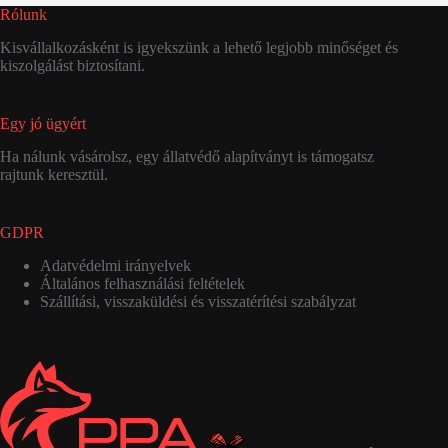
Rólunk
Kisvállalkozásként is igyekszünk a lehető legjobb minőséget és
kiszolgálást biztosítani.
Egy jó ügyért
Ha nálunk vásárolsz, egy állatvédő alapítványt is támogatsz
rajtunk keresztül.
GDPR
Adatvédelmi irányelvek
Általános felhasználási feltételek
Szállítási, visszaküldési és visszatérítési szabályzat