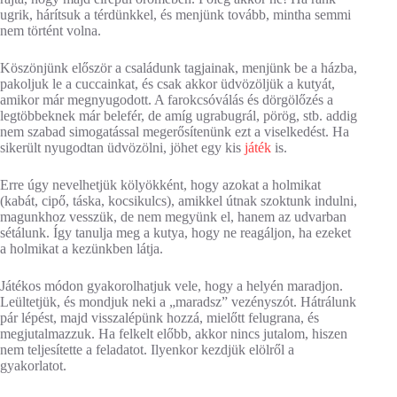
ugrik, hárítsuk a térdünkkel, és menjünk tovább, mintha semmi
nem történt volna.
Köszönjünk először a családunk tagjainak, menjünk be a házba,
pakoljuk le a cuccainkat, és csak akkor üdvözöljük a kutyát,
amikor már megnyugodott. A farokcsóválás és dörgölőzés a
legtöbbeknek már belefér, de amíg ugrabugrál, pörög, stb. addig
nem szabad simogatással megerősítenünk ezt a viselkedést. Ha
sikerült nyugodtan üdvözölni, jöhet egy kis
játék
is.
Erre úgy nevelhetjük kölyökként, hogy azokat a holmikat
(kabát, cipő, táska, kocsikulcs), amikkel útnak szoktunk indulni,
magunkhoz vesszük, de nem megyünk el, hanem az udvarban
sétálunk. Így tanulja meg a kutya, hogy ne reagáljon, ha ezeket
a holmikat a kezünkben látja.
Játékos módon gyakorolhatjuk vele, hogy a helyén maradjon.
Leültetjük, és mondjuk neki a „maradsz” vezényszót. Hátrálunk
pár lépést, majd visszalépünk hozzá, mielőtt felugrana, és
megjutalmazzuk. Ha felkelt előbb, akkor nincs jutalom, hiszen
nem teljesítette a feladatot. Ilyenkor kezdjük elölről a
gyakorlatot.