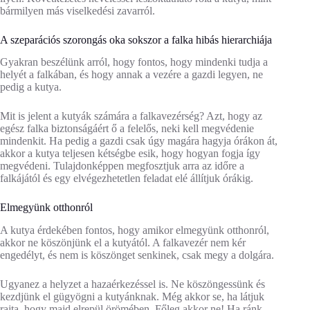
bármilyen más viselkedési zavarról.
A szeparációs szorongás oka sokszor a falka hibás hierarchiája
Gyakran beszélünk arról, hogy fontos, hogy mindenki tudja a
helyét a falkában, és hogy annak a vezére a gazdi legyen, ne
pedig a kutya.
Mit is jelent a kutyák számára a falkavezérség? Azt, hogy az
egész falka biztonságáért ő a felelős, neki kell megvédenie
mindenkit. Ha pedig a gazdi csak úgy magára hagyja órákon át,
akkor a kutya teljesen kétségbe esik, hogy hogyan fogja így
megvédeni. Tulajdonképpen megfosztjuk arra az időre a
falkájától és egy elvégezhetetlen feladat elé állítjuk órákig.
Elmegyünk otthonról
A kutya érdekében fontos, hogy amikor elmegyünk otthonról,
akkor ne köszönjünk el a kutyától. A falkavezér nem kér
engedélyt, és nem is köszönget senkinek, csak megy a dolgára.
Ugyanez a helyzet a hazaérkezéssel is. Ne köszöngessünk és
kezdjünk el gügyögni a kutyánknak. Még akkor se, ha látjuk
rajta, hogy majd elrepül örömében. Főleg akkor ne! Ha ránk