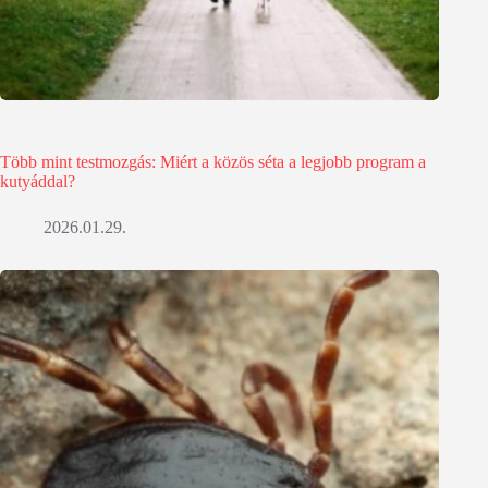
Több mint testmozgás: Miért a közös séta a legjobb program a
kutyáddal?
2026.01.29.