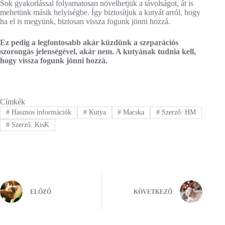
Sok gyakorlással folyamatosan növelhetjük a távolságot, át is
mehetünk másik helyiségbe. Így biztosítjuk a kutyát arról, hogy
ha el is megyünk, biztosan vissza fogunk jönni hozzá.
Ez pedig a legfontosabb akár küzdünk a szeparációs
szorongás jelenségével, akár nem. A kutyának tudnia kell,
hogy vissza fogunk jönni hozzá.
Címkék
#
Hasznos információk
#
Kutya
#
Macska
#
Szerző: HM
#
Szerző: KisK
ELŐZŐ
KÖVETKEZŐ