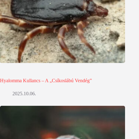
Hyalomma Kullancs – A „Csíkoslábú Vendég”
2025.10.06.