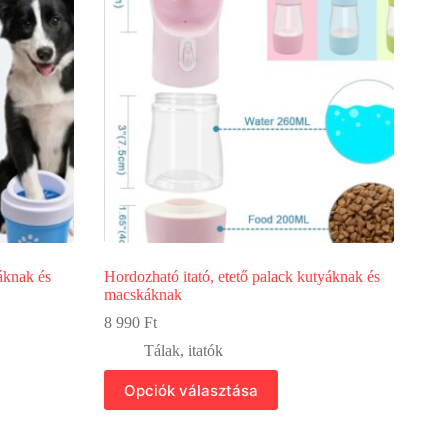
áknak és
Hordozható itató, etető palack kutyáknak és
macskáknak
8 990
Ft
Tálak, itatók
Ennek
Opciók választása
a
terméknek
több