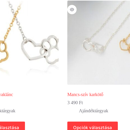
variációja
van.
A
változatok
a
termékoldalon
választhatók
ki
yaklánc
Mancs-szív karkötő
3 490
Ft
ktárgyak
Ajándéktárgyak
Ennek
álasztása
Opciók választása
a