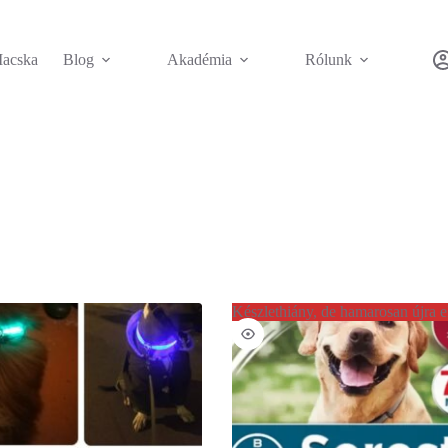
acska
Blog
Akadémia
Rólunk
Készlethiány, de hamarosan újra e