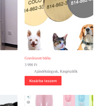
termékoldalon
választhatók
ki
Gravírozott biléta
3 990
Ft
Ajándéktárgyak
,
Kiegészítők
Kosárba teszem