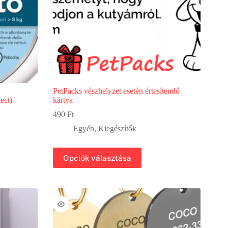
PetPacks vészhelyzet esetén értesítendő
ect)
kártya
490
Ft
Egyéb
,
Kiegészítők
Ennek
Opciók választása
a
terméknek
több
variációja
van.
A
változatok
a