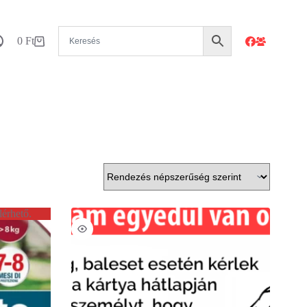
0
Ft
Shopping
cart
lérhető.