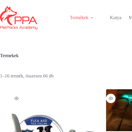
Skip
to
content
Termékek
Kutya
M
Termekek
Sorted
1–16 termék, összesen 66 db
by
popularity