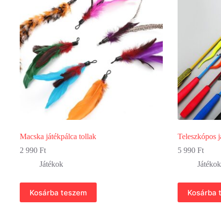
változatok
változatok
a
a
termékoldalon
termékoldalo
választhatók
választhatók
ki
ki
Macska játékpálca tollak
Teleszkópos j
2 990
Ft
5 990
Ft
Játékok
Játékok
Kosárba teszem
Kosárba 