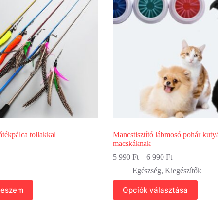
változatok
a
n
termékoldalon
választhatók
ki
átékpálca tollakkal
Mancstisztító lábmosó pohár kuty
macskáknak
Ártartomány:
5 990
Ft
–
6 990
Ft
5
Egészség
,
Kiegészítők
990 Ft
-
Ennek
teszem
Opciók választása
6
a
990 Ft
terméknek
több