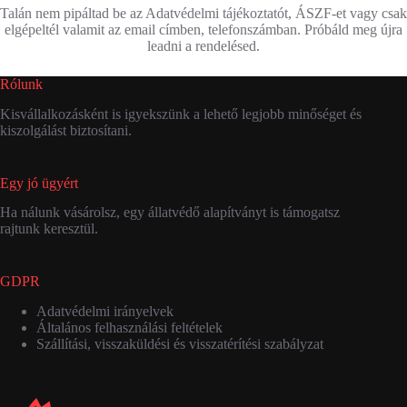
Talán nem pipáltad be az Adatvédelmi tájékoztatót, ÁSZF-et vagy csak
elgépeltél valamit az email címben, telefonszámban. Próbáld meg újra
leadni a rendelésed.
Rólunk
Kisvállalkozásként is igyekszünk a lehető legjobb minőséget és
kiszolgálást biztosítani.
Egy jó ügyért
Ha nálunk vásárolsz, egy állatvédő alapítványt is támogatsz
rajtunk keresztül.
GDPR
Adatvédelmi irányelvek
Általános felhasználási feltételek
Szállítási, visszaküldési és visszatérítési szabályzat