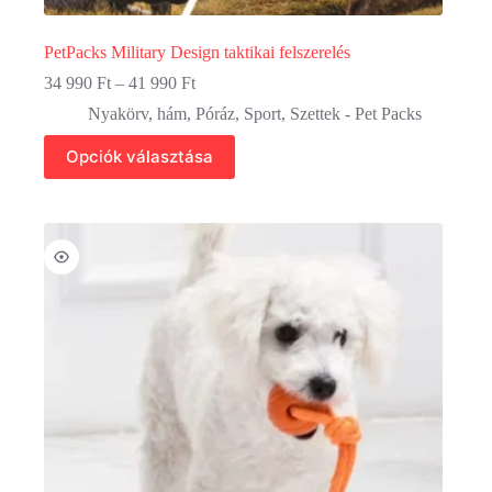
PetPacks Military Design taktikai felszerelés
Ártartomány:
34 990
Ft
–
41 990
Ft
34
Nyakörv, hám
,
Póráz
,
Sport
,
Szettek - Pet Packs
990 Ft
-
Ennek
Opciók választása
41
a
990 Ft
terméknek
több
variációja
van.
A
változatok
a
termékoldalon
választhatók
ki