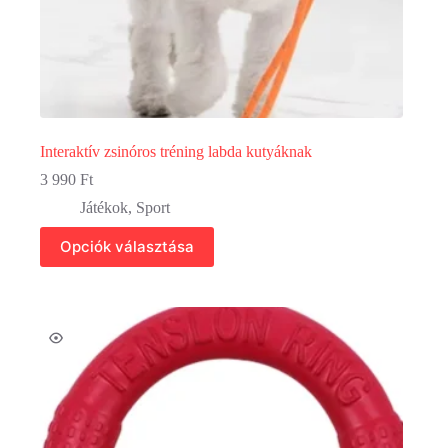
Interaktív zsinóros tréning labda kutyáknak
3 990
Ft
Játékok
,
Sport
Ennek
Opciók választása
a
terméknek
több
variációja
van.
A
változatok
a
termékoldalon
választhatók
ki