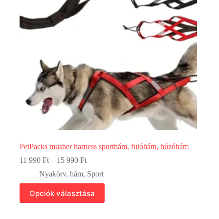
választhatók
ki
PetPacks musher harness sporthám, futóhám, húzóhám
Ártartomány:
11 990
Ft
–
15 990
Ft
11
Nyakörv, hám
,
Sport
990 Ft
-
Ennek
Opciók választása
15
a
990 Ft
terméknek
több