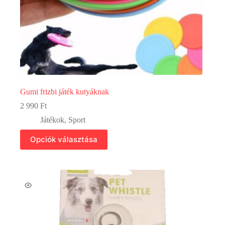
Gumi frizbi játék kutyáknak
2 990
Ft
Játékok
,
Sport
Ennek
Opciók választása
a
terméknek
több
variációja
van.
A
változatok
a
termékoldalon
választhatók