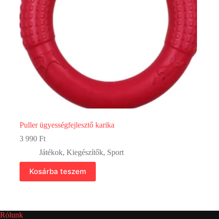
Puller ügyességfejlesztő karika
3 990
Ft
Játékok
,
Kiegészítők
,
Sport
Kosárba teszem
Rólunk