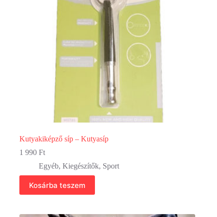
ki
Kutyakiképző síp – Kutyasíp
1 990
Ft
Egyéb
,
Kiegészítők
,
Sport
Kosárba teszem