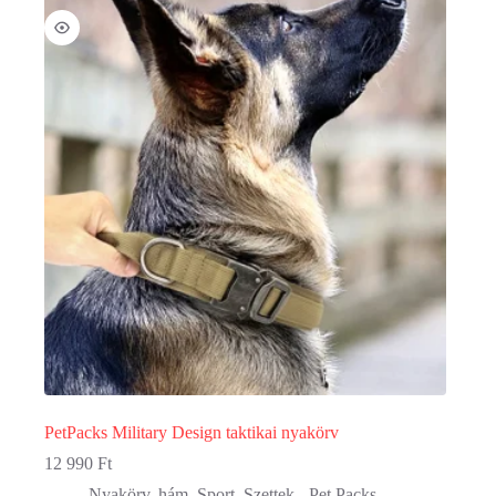
PetPacks Military Design taktikai nyakörv
12 990
Ft
Nyakörv, hám
,
Sport
,
Szettek - Pet Packs