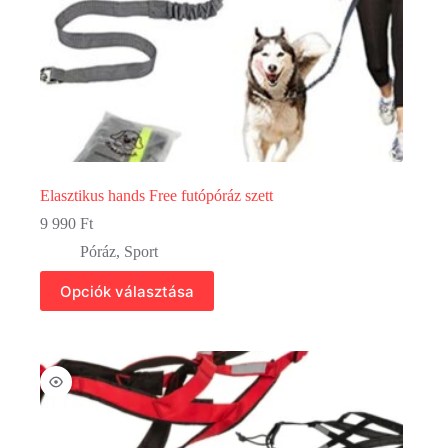
Elasztikus hands Free futópóráz szett
9 990
Ft
Póráz
,
Sport
Ennek
Opciók választása
a
terméknek
több
variációja
van.
A
változatok
a
termékoldalon