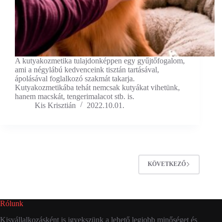
A kutyakozmetika tulajdonképpen egy gyűjtőfogalom,
ami a négylábú kedvenceink tisztán tartásával,
ápolásával foglalkozó szakmát takarja.
Kutyakozmetikába tehát nemcsak kutyákat vihetünk,
hanem macskát, tengerimalacot stb. is.
Kis Krisztián
2022.10.01.
KÖVETKEZŐ
Rólunk
Kisvállalkozásként is igyekszünk a lehető legjobb minőséget és