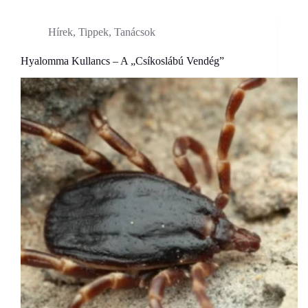
Hírek
,
Tippek, Tanácsok
Hyalomma Kullancs – A „Csíkoslábú Vendég”