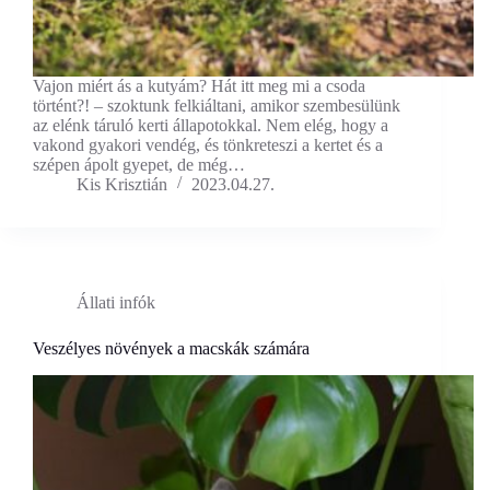
Vajon miért ás a kutyám? Hát itt meg mi a csoda
történt?! – szoktunk felkiáltani, amikor szembesülünk
az elénk táruló kerti állapotokkal. Nem elég, hogy a
vakond gyakori vendég, és tönkreteszi a kertet és a
szépen ápolt gyepet, de még…
Kis Krisztián
2023.04.27.
Állati infók
Veszélyes növények a macskák számára