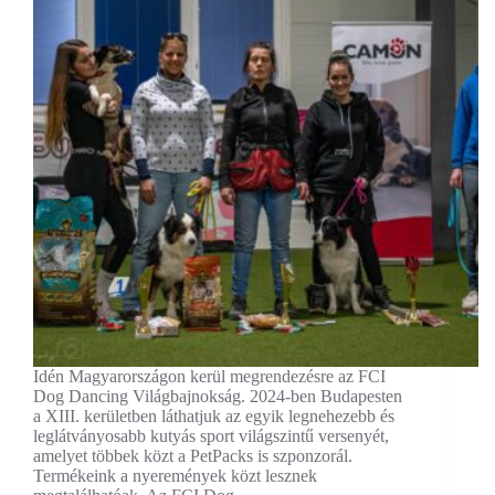
Idén Magyarországon kerül megrendezésre az FCI
Dog Dancing Világbajnokság. 2024-ben Budapesten
a XIII. kerületben láthatjuk az egyik legnehezebb és
leglátványosabb kutyás sport világszintű versenyét,
amelyet többek közt a PetPacks is szponzorál.
Termékeink a nyeremények közt lesznek