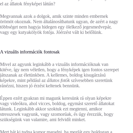
el az állatok fényképei láttán?
Megvannak azok a dolgok, amik szinte minden embernek
örömöt okoznak. Nem általánosíthatunk ugyan, de azért a nagy
többséget nem hagyja hidegen egy ölelkező jegesmedvepár,
vagy egy kutyakölyök fotója. Jóérzést vált ki belőlünk.
A vizuális információk fontosak
Mivel az agyunk leginkább a vizuális információknak van
kitéve, így nem véletlen, hogy a fényképek igen fontos szerepet
játszanak az életünkben. A kellemes, boldog kisugárzású
képekre, mint például az
állatos fotók
szívesebben szeretünk
ránézni, hiszen jó érzést keltenek bennünk.
Éppen ezért gyakran mi magunk keresünk rá olyan képekre
vagy videókra, ahol vicces, boldog, egymást szerető állatokat
látunk. Leginkább akkor szoktuk ezt megtenni, amikor
stresszesek vagyunk, vagy szomorúak, és úgy érezzük, hogy
szükségünk van valamire, ami felvidít minket.
Mert hát ki tudna komor maradni, ha meglát egy boldogan a