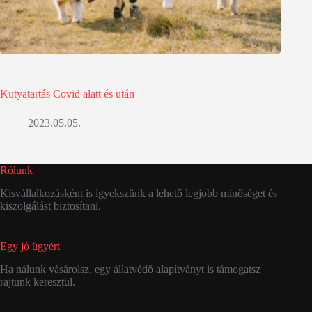
Kutyatartás Covid alatt és után
2023.05.05.
Rólunk
Kisvállalkozásként is igyekszünk a lehető legjobb minőséget és
kiszolgálást biztosítani.
Egy jó ügyért
Ha nálunk vásárolsz, egy állatvédő alapítványt is támogatsz
rajtunk keresztül.