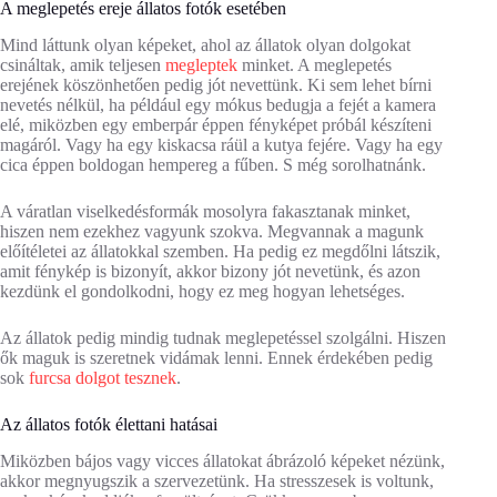
A meglepetés ereje állatos fotók esetében
Mind láttunk olyan képeket, ahol az állatok olyan dolgokat
csináltak, amik teljesen
megleptek
minket. A meglepetés
erejének köszönhetően pedig jót nevettünk. Ki sem lehet bírni
nevetés nélkül, ha például egy mókus bedugja a fejét a kamera
elé, miközben egy emberpár éppen fényképet próbál készíteni
magáról. Vagy ha egy kiskacsa ráül a kutya fejére. Vagy ha egy
cica éppen boldogan hempereg a fűben. S még sorolhatnánk.
A váratlan viselkedésformák mosolyra fakasztanak minket,
hiszen nem ezekhez vagyunk szokva. Megvannak a magunk
előítéletei az állatokkal szemben. Ha pedig ez megdőlni látszik,
amit fénykép is bizonyít, akkor bizony jót nevetünk, és azon
kezdünk el gondolkodni, hogy ez meg hogyan lehetséges.
Az állatok pedig mindig tudnak meglepetéssel szolgálni. Hiszen
ők maguk is szeretnek vidámak lenni. Ennek érdekében pedig
sok
furcsa dolgot tesznek
.
Az állatos fotók élettani hatásai
Miközben bájos vagy vicces állatokat ábrázoló képeket nézünk,
akkor megnyugszik a szervezetünk. Ha stresszesek is voltunk,