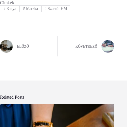
Címkék
#
Kutya
#
Macska
#
Szerző: HM
ELŐZŐ
KÖVETKEZŐ
Related Posts