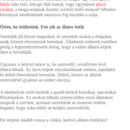
labda
után futó, lobogó fülű kutyát, vagy egymással
játszó
cicákat
, a mogyorójának őszinte szívből örülő mókust? Minden
bizonnyal mindenkinek mosolyra fog húzódni a szája.
Öröm, ha örülhetünk. Erre jók az állatos fotók
Szeretjük jól érezni magunkat, és szeretjük azokat a dolgokat,
amik örömöt ébresztenek bennünk. Állatbarát emberek esetében
pedig a legtermészetesebb dolog, hogy a vidám állatos képek
őket is felvidítják.
Ugyanez a helyzet akkor is, ha szenvedő, veszélyben levő
állatot látunk. Az ilyen képek elszomorítanak minket, sajnálatot
és dühöt ébresztenek bennünk. Dühöt, hiszen az állatok
szenvedését gyakran az ember okozza.
A menhelyek ezért hirdetik a gazdit kereső kutyákat, macskákat
fényképeken. Az azokon látható szerencsétlen sorsú állatokon
megesik a szívünk, azonnal szeretnénk az összeset örökbe
fogadni, hogy soha többé ne kelljen szenvedniük.
De térjünk inkább vissza a vidám, kedves állatos fotókhoz!