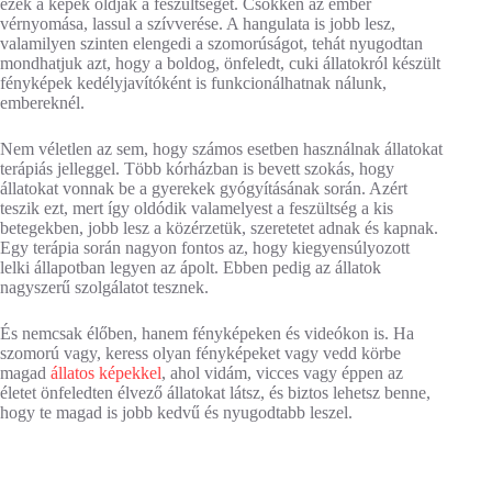
ezek a képek oldják a feszültséget. Csökken az ember
vérnyomása, lassul a szívverése. A hangulata is jobb lesz,
valamilyen szinten elengedi a szomorúságot, tehát nyugodtan
mondhatjuk azt, hogy a boldog, önfeledt, cuki állatokról készült
fényképek kedélyjavítóként is funkcionálhatnak nálunk,
embereknél.
Nem véletlen az sem, hogy számos esetben használnak állatokat
terápiás jelleggel. Több kórházban is bevett szokás, hogy
állatokat vonnak be a gyerekek gyógyításának során. Azért
teszik ezt, mert így oldódik valamelyest a feszültség a kis
betegekben, jobb lesz a közérzetük, szeretetet adnak és kapnak.
Egy terápia során nagyon fontos az, hogy kiegyensúlyozott
lelki állapotban legyen az ápolt. Ebben pedig az állatok
nagyszerű szolgálatot tesznek.
És nemcsak élőben, hanem fényképeken és videókon is. Ha
szomorú vagy, keress olyan fényképeket vagy vedd körbe
magad
állatos képekkel
, ahol vidám, vicces vagy éppen az
életet önfeledten élvező állatokat látsz, és biztos lehetsz benne,
hogy te magad is jobb kedvű és nyugodtabb leszel.