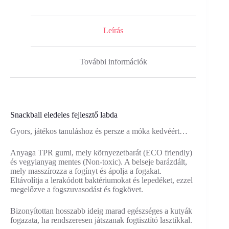
és
macskáknak
mennyiség
Leírás
További információk
Snackball eledeles fejlesztő labda
Gyors, játékos tanuláshoz és persze a móka kedvéért…
Anyaga TPR gumi, mely környezetbarát (ECO friendly)
és vegyianyag mentes (Non-toxic). A belseje barázdált,
mely masszírozza a fogínyt és ápolja a fogakat.
Eltávolítja a lerakódott baktériumokat és lepedéket, ezzel
megelőzve a fogszuvasodást és fogkövet.
Bizonyítottan hosszabb ideig marad egészséges a kutyák
fogazata, ha rendszeresen játszanak fogtisztító lasztikkal.