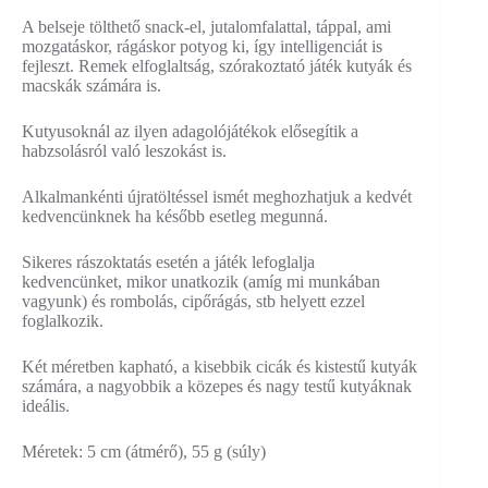
A belseje tölthető snack-el, jutalomfalattal, táppal, ami
mozgatáskor, rágáskor potyog ki, így intelligenciát is
fejleszt. Remek elfoglaltság, szórakoztató játék kutyák és
macskák számára is.
Kutyusoknál az ilyen adagolójátékok elősegítik a
habzsolásról való leszokást is.
Alkalmankénti újratöltéssel ismét meghozhatjuk a kedvét
kedvencünknek ha később esetleg megunná.
Sikeres rászoktatás esetén a játék lefoglalja
kedvencünket, mikor unatkozik (amíg mi munkában
vagyunk) és rombolás, cipőrágás, stb helyett ezzel
foglalkozik.
Két méretben kapható, a kisebbik cicák és kistestű kutyák
számára, a nagyobbik a közepes és nagy testű kutyáknak
ideális.
Méretek: 5 cm (átmérő), 55 g (súly)