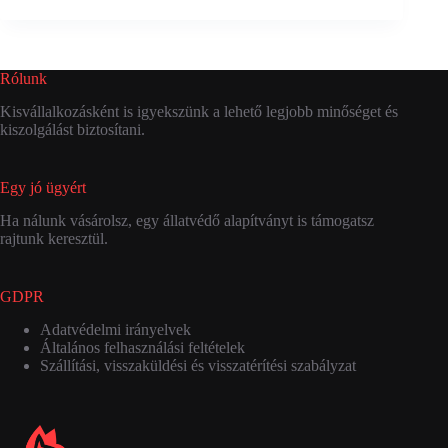
Rólunk
Kisvállalkozásként is igyekszünk a lehető legjobb minőséget és
kiszolgálást biztosítani.
Egy jó ügyért
Ha nálunk vásárolsz, egy állatvédő alapítványt is támogatsz
rajtunk keresztül.
GDPR
Adatvédelmi irányelvek
Általános felhasználási feltételek
Szállítási, visszaküldési és visszatérítési szabályzat