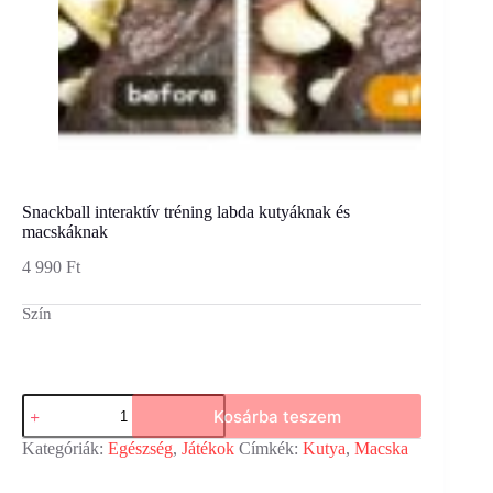
Snackball interaktív tréning labda kutyáknak és
macskáknak
4 990
Ft
Szín
Snackball
Kosárba teszem
interaktív
tréning
Kategóriák:
Egészség
,
Játékok
Címkék:
Kutya
,
Macska
labda
kutyáknak