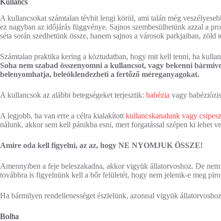
Kullancs
A kullancsokat számtalan tévhit lengi körül, ami talán még veszélyeseb
ez nagyban az időjárás függvénye. Sajnos szembesülhetünk azzal a pro
séta során szedhetünk össze, hanem sajnos a városok parkjaiban, zöld t
Számtalan praktika kering a köztudatban, hogy mit kell tenni, ha kulla
Soha nem szabad összenyomni a kullancsot, vagy bekenni bármive
belenyomhatja, beleöklendezheti a fertőző méreganyagokat.
A kullancsok az alábbi betegségeket terjesztik:
babézia
vagy babéziózis
A legjobb, ha van erre a célra kialakított
kullancskanalunk vagy csipes
nálunk, akkor sem kell pánikba esni, mert forgatással szépen ki lehet v
Amire oda kell figyelni, az az, hogy NE NYOMJUK ÖSSZE!
Amennyiben a feje beleszakadna, akkor vigyük állatorvoshoz. De nem d
továbbra is figyelnünk kell a bőr felületét, hogy nem jelenik-e meg piros
Ha bármilyen rendellenességet észlelünk, azonnal vigyük állatorvoshoz
Bolha