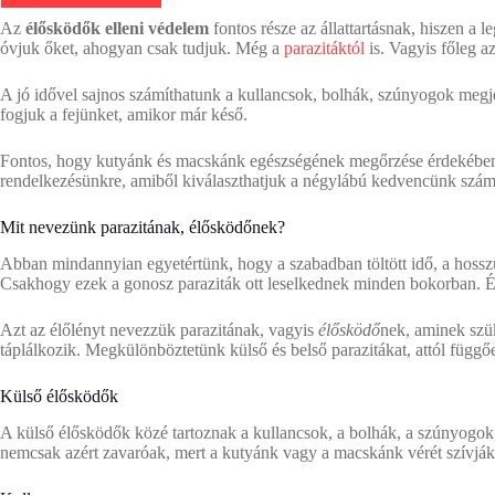
Az
élősködők elleni védelem
fontos része az állattartásnak, hiszen a 
óvjuk őket, ahogyan csak tudjuk. Még a
parazitáktól
is. Vagyis főleg a
A jó idővel sajnos számíthatunk a kullancsok, bolhák, szúnyogok megj
fogjuk a fejünket, amikor már késő.
Fontos, hogy kutyánk és macskánk egészségének megőrzése érdekében 
rendelkezésünkre, amiből kiválaszthatjuk a négylábú kedvencünk szám
Mit nevezünk parazitának, élősködőnek?
Abban mindannyian egyetértünk, hogy a szabadban töltött idő, a hoss
Csakhogy ezek a gonosz paraziták ott leselkednek minden bokorban. 
Azt az élőlényt nevezzük parazitának, vagyis
élősködő
nek, aminek szük
táplálkozik. Megkülönböztetünk külső és belső parazitákat, attól függő
Külső élősködők
A külső élősködők közé tartoznak a kullancsok, a bolhák, a szúnyogok,
nemcsak azért zavaróak, mert a kutyánk vagy a macskánk vérét szívják, 