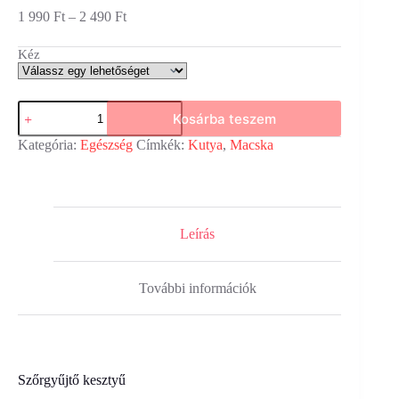
Ártartomány:
1 990
Ft
–
2 490
Ft
1
990 Ft
Kéz
-
2
490 Ft
Szőrkefe
Kosárba teszem
ápoló
kesztyű
Kategória:
Egészség
Címkék:
Kutya
,
Macska
kutyáknak
és
macskáknak
mennyiség
Leírás
További információk
Szőrgyűjtő kesztyű