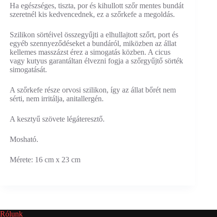
Ha egészséges, tiszta, por és kihullott szőr mentes bundát
szeretnél kis kedvencednek, ez a szőrkefe a megoldás.
Szilikon sörtéivel összegyűjti a elhullajtott szőrt, port és
egyéb szennyeződéseket a bundáról, miközben az állat
kellemes masszázst érez a simogatás közben. A cicus
vagy kutyus garantáltan élvezni fogja a szőrgyűjtő sörték
simogatását.
A szőrkefe része orvosi szilikon, így az állat bőrét nem
sérti, nem irritálja, anitallergén.
A kesztyű szövete légáteresztő.
Mosható.
Mérete: 16 cm x 23 cm
Rólunk