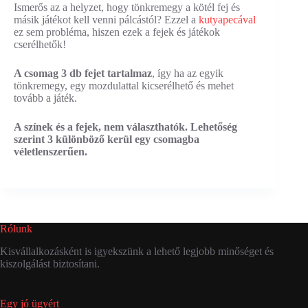
Ismerős az a helyzet, hogy tönkremegy a kötél fej és
másik játékot kell venni pálcástól? Ezzel a
kutyapecával
ez sem probléma, hiszen ezek a fejek és játékok
cserélhetők!
A csomag 3 db fejet tartalmaz
, így ha az egyik
tönkremegy, egy mozdulattal kicserélhető és mehet
tovább a játék.
A színek és a fejek, nem választhatók. Lehetőség
szerint 3 különböző kerül egy csomagba
véletlenszerűen.
Rólunk
Kisvállalkozásként is igyekszünk a lehető legjobb minőséget és
kiszolgálást biztosítani.
Egy jó ügyért