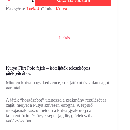
Kosárba teszem
játékpálca
fej
Kategória:
Játékok
Címke:
Kutya
-
kötéljáték
mennyiség
Leírás
Kutya Flirt Pole fejek – kötéljáték teleszkópos
játékpálcához
Minden kutya nagy kedvence, sok játékot és vidámságot
garantál!
A játék “horgászbot” utánozza a zsákmány repülését és
zaját, melyet a kutya szívesen elfogna. A repülő
mozgásnak köszönhetően a kutya gyakorolja a
koncentrációt és ügyességet (agility), feléleszti a
vadászösztönt.