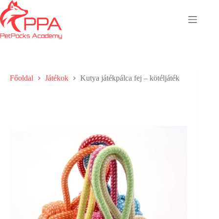
Skip
Kutya játékpálca fej – kötéljáték
to
5 990
Ft
content
Kosárba teszem
3 készleten
(utánrendelhető)
Főoldal
Játékok
Kutya játékpálca fej – kötéljáték