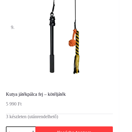
Kutya játékpálca fej – kötéljáték
5 990
Ft
3 készleten (utánrendelhető)
Kutya